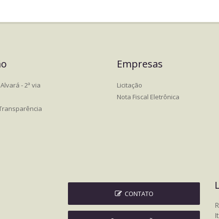
ão
Empresas
Alvará - 2ª via
Licitação
Nota Fiscal Eletrônica
 Transparência
CONTATO
R
I