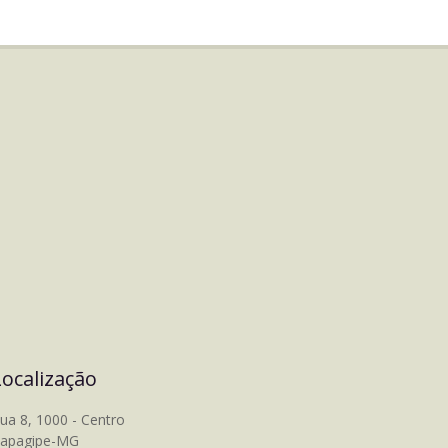
Localização
ua 8, 1000 - Centro
tapagipe-MG