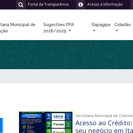
Portal da Transparência
Acesso à Informação
taria Municipal de
Sugestões PPA
Itapagipe
Cidadão
ação
2026/2029
Secretaria Municipal de Comun
Acesso ao Crédito:
seu negócio em It