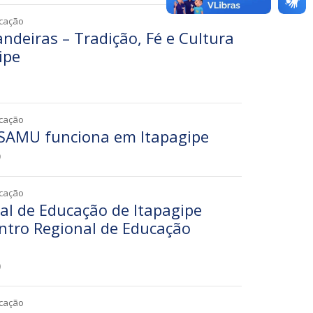
icação
ndeiras – Tradição, Fé e Cultura
ipe
5
icação
 SAMU funciona em Itapagipe
9
icação
al de Educação de Itapagipe
ontro Regional de Educação
0
icação