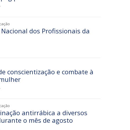
6
icação
 Nacional dos Profissionais da
5
de conscientização e combate à
 mulher
8
icação
cinação antirrábica a diversos
durante o mês de agosto
2