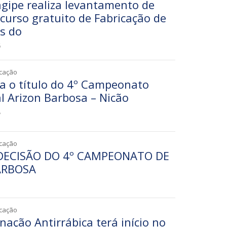
agipe realiza levantamento de
curso gratuito de Fabricação de
s do
6
icação
ta o título do 4º Campeonato
al Arizon Barbosa – Nicão
8
icação
 DECISÃO DO 4º CAMPEONATO DE
ARBOSA
7
icação
ação Antirrábica terá início no