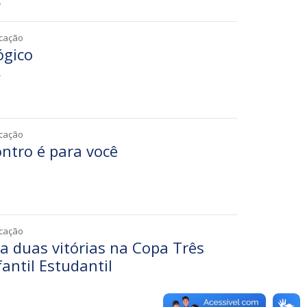
8
icação
ógico
4
icação
ntro é para você
5
icação
a duas vitórias na Copa Três
fantil Estudantil
1