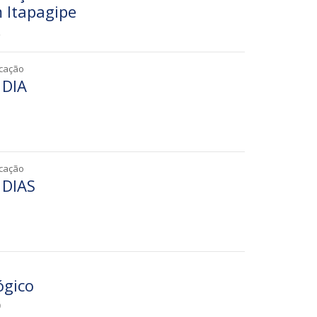
m Itapagipe
2
icação
 DIA
7
icação
 DIAS
3
ógico
9