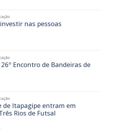
icação
investir nas pessoas
1
icação
o 26º Encontro de Bandeiras de
2
icação
e de Itapagipe entram em
rês Rios de Futsal
4