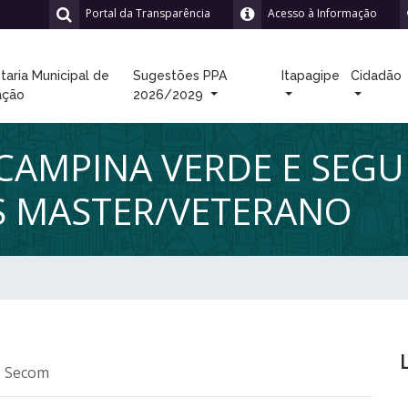
Portal da Transparência
Acesso à Informação
taria Municipal de
Sugestões PPA
Itapagipe
Cidadão
ação
2026/2029
 CAMPINA VERDE E SEGU
OS MASTER/VETERANO
: Secom