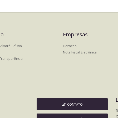
ão
Empresas
Alvará - 2ª via
Licitação
Nota Fiscal Eletrônica
 Transparência
CONTATO
R
I