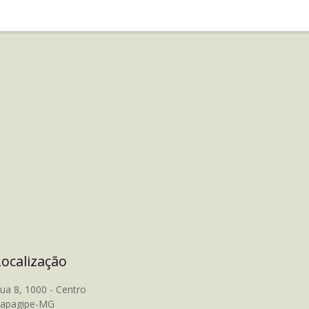
Localização
ua 8, 1000 - Centro
tapagipe-MG