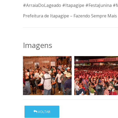
#ArraiaDoLageado
#Itapagipe
#FestaJunina
#M
Prefeitura de Itapagipe – Fazendo Sempre Mais 
Imagens
VOLTAR