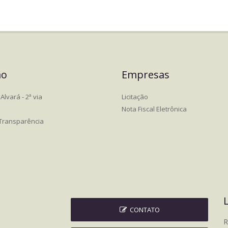
ão
Empresas
Alvará - 2ª via
Licitação
Nota Fiscal Eletrônica
 Transparência
CONTATO
R