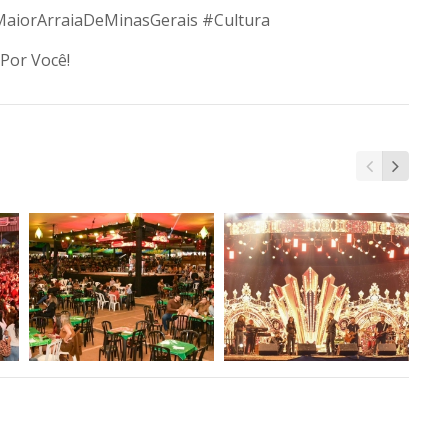
aiorArraiaDeMinasGerais
#Cultura
Por Você!