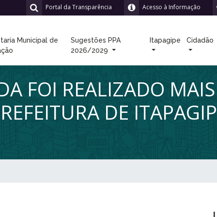
Portal da Transparência
Acesso à Informação
taria Municipal de
Sugestões PPA
Itapagipe
Cidadão
ação
2026/2029
DA FOI REALIZADO MAI
PREFEITURA DE ITAPAGI