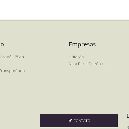
ão
Empresas
Alvará - 2ª via
Licitação
Nota Fiscal Eletrônica
 Transparência
CONTATO
R