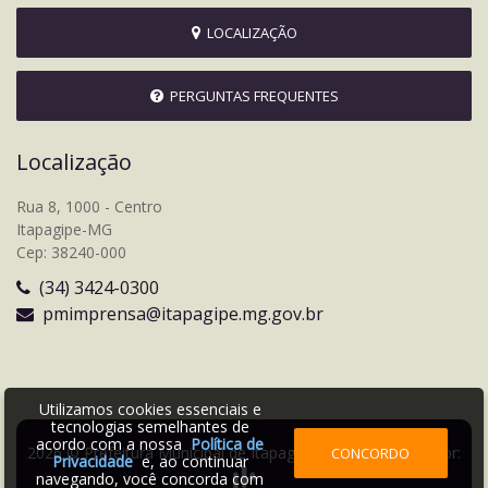
LOCALIZAÇÃO
PERGUNTAS FREQUENTES
Localização
Rua 8, 1000 - Centro
Itapagipe-MG
Cep: 38240-000
(34) 3424-0300
pmimprensa@itapagipe.mg.gov.br
Utilizamos cookies essenciais e
tecnologias semelhantes de
acordo com a nossa
Política de
2026 © Prefeitura Municipal de Itapagipe | Desenvolvido por:
CONCORDO
Privacidade
e, ao continuar
navegando, você concorda com