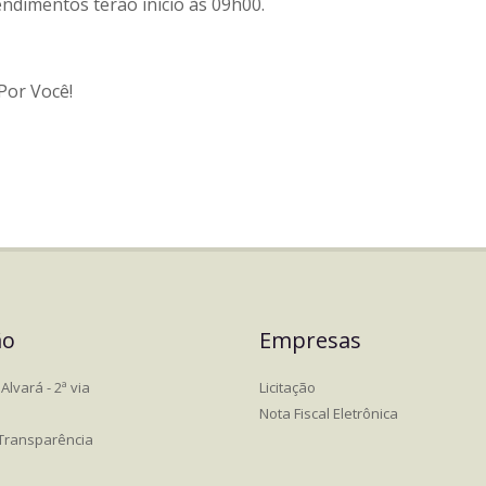
ndimentos terão início às 09h00.
Por Você!
ão
Empresas
Alvará - 2ª via
Licitação
Nota Fiscal Eletrônica
 Transparência