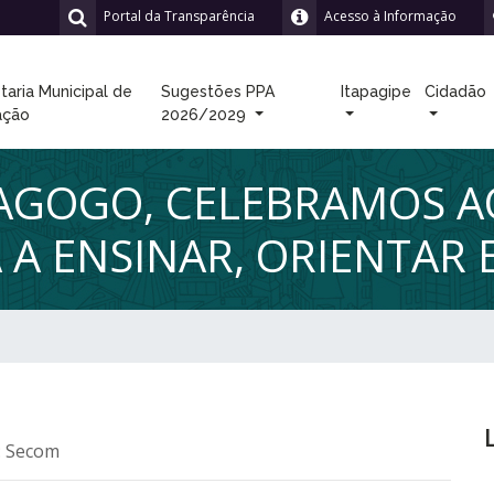
Portal da Transparência
Acesso à Informação
taria Municipal de
Sugestões PPA
Itapagipe
Cidadão
ação
2026/2029
DAGOGO, CELEBRAMOS A
 A ENSINAR, ORIENTAR E
: Secom