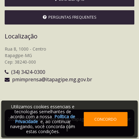
PERGUNTAS FREQUENTES
Localização
Rua 8, 1000 - Centro
Itapagipe-MG
Cep: 38240-000
(34) 3424-0300
pmimprensa@itapagipe.mg.gov.br
Utilizamos cookies essenciais e
tecnologias semelhantes de
acordo com a nossa
Política de
2026 © Prefeitura Municipal de Itapagipe | Desenvolvido por:
CONCORDO
Privacidade
e, ao continuar
navegando, você concorda com
estas condições.