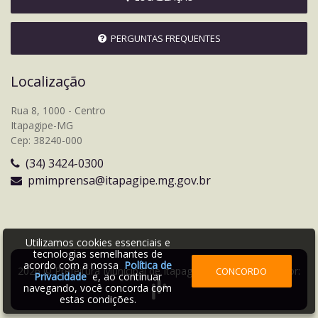
PERGUNTAS FREQUENTES
Localização
Rua 8, 1000 - Centro
Itapagipe-MG
Cep: 38240-000
(34) 3424-0300
pmimprensa@itapagipe.mg.gov.br
Utilizamos cookies essenciais e
tecnologias semelhantes de
acordo com a nossa
Política de
2026 © Prefeitura Municipal de Itapagipe | Desenvolvido por:
CONCORDO
Privacidade
e, ao continuar
navegando, você concorda com
estas condições.