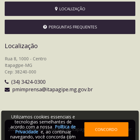
LOCALIZAÇÃO
PERGUNTAS FREQUENTES
Localização
Rua 8, 1000 - Centro
Itapagipe-MG
Cep: 38240-000
(34) 3424-0300
pmimprensa@itapagipe.mg.gov.br
Utilizamos cookies essenciais e
tecnologias semelhantes de
acordo com a nossa
Política de
2026 © Prefeitura Municipal de Itapagipe | Desenvolvido por:
CONCORDO
Privacidade
e, ao continuar
navegando, você concorda com