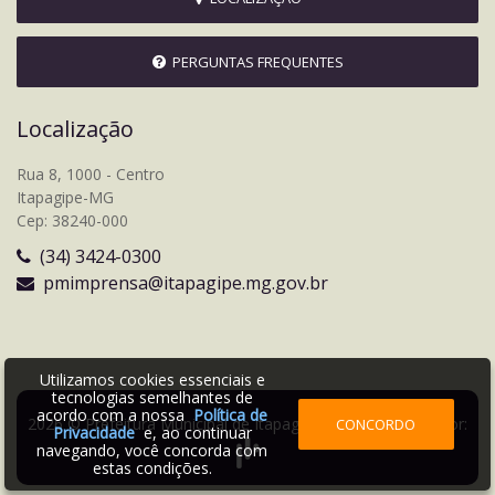
PERGUNTAS FREQUENTES
Localização
Rua 8, 1000 - Centro
Itapagipe-MG
Cep: 38240-000
(34) 3424-0300
pmimprensa@itapagipe.mg.gov.br
Utilizamos cookies essenciais e
tecnologias semelhantes de
acordo com a nossa
Política de
2026 © Prefeitura Municipal de Itapagipe | Desenvolvido por:
CONCORDO
Privacidade
e, ao continuar
navegando, você concorda com
estas condições.