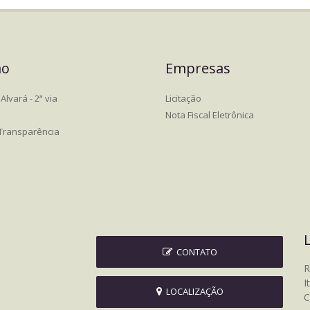
ão
Empresas
Alvará - 2ª via
Licitação
Nota Fiscal Eletrônica
 Transparência
CONTATO
R
I
LOCALIZAÇÃO
C