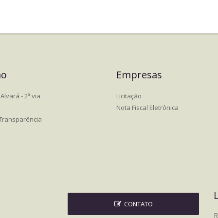
ão
Empresas
Alvará - 2ª via
Licitação
Nota Fiscal Eletrônica
 Transparência
CONTATO
R