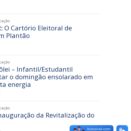
2
icação
O Cartório Eleitoral de
em Plantão
7
icação
lei – Infantil/Estudantil
ar o domingão ensolarado em
ta energia
8
icação
Inauguração da Revitalização do
e