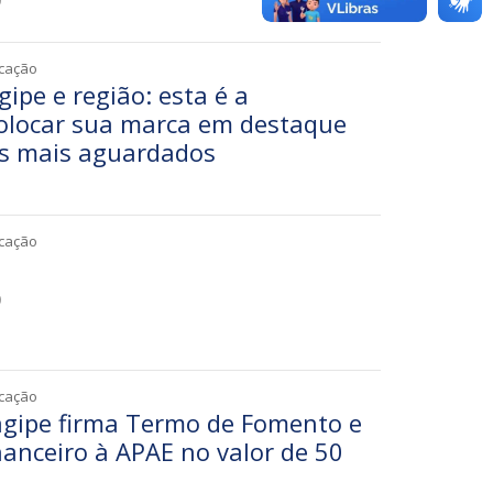
0
icação
ipe e região: esta é a
olocar sua marca em destaque
s mais aguardados
3
icação
0
icação
pagipe firma Termo de Fomento e
nanceiro à APAE no valor de 50