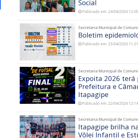
Social
Publicado em: 24/04/2026 12:0
Secretaria Municipal de Comun
Boletim epidemiol
Publicado em: 23/04/2026 11:2
Secretaria Municipal de Comun
Expoita 2026 terá
Prefeitura e Câma
Itapagipe
Publicado em: 22/04/2026 12:1
Secretaria Municipal de Comun
Itapagipe brilha n
Vôlei Infantil e Es