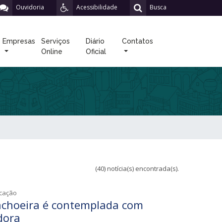
Ouvidoria
Acessibilidade
Busca
Empresas
Serviços
Diário
Contatos
Online
Oficial
(40) notícia(s) encontrada(s).
icação
choeira é contemplada com
dora