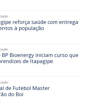
1
icação
agipe reforça saúde com entrega
entos à população
6
icação
e BP Bioenergy iniciam curso que
prendizes de Itapagipe
1
icação
al de Futebol Master
ão do Boi
8