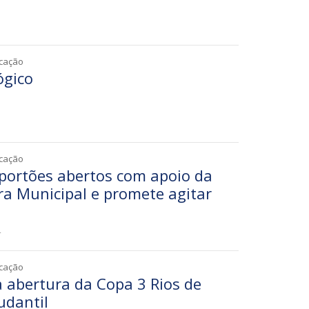
5
icação
ógico
1
icação
 portões abertos com apoio da
ra Municipal e promete agitar
4
icação
a abertura da Copa 3 Rios de
tudantil