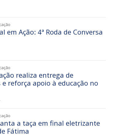
1
icação
l em Ação: 4ª Roda de Conversa
7
icação
ação realiza entrega de
 e reforça apoio à educação no
4
icação
nta a taça em final eletrizante
de Fátima