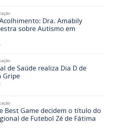
icação
 Acolhimento: Dra. Amabily
lestra sobre Autismo em
9
icação
al de Saúde realiza Dia D de
a Gripe
9
icação
he Best Game decidem o título do
ional de Futebol Zé de Fátima
8