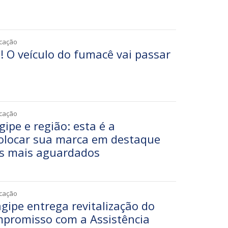
1
icação
! O veículo do fumacê vai passar
1
icação
ipe e região: esta é a
olocar sua marca em destaque
s mais aguardados
3
icação
agipe entrega revitalização do
mpromisso com a Assistência