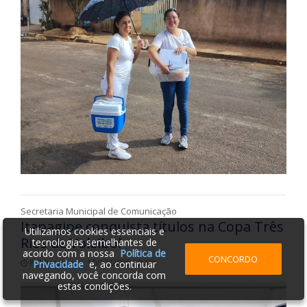
Secretaria Municipal de Comunicação
Itapagipe conquista títulos na Copa Três
Utilizamos cookies essenciais e
Rios de Voleibol
tecnologias semelhantes de
acordo com a nossa
Política de
CONCORDO
Publicado em: 10/12/2025 13:19
Privacidade
e, ao continuar
navegando, você concorda com
estas condições.