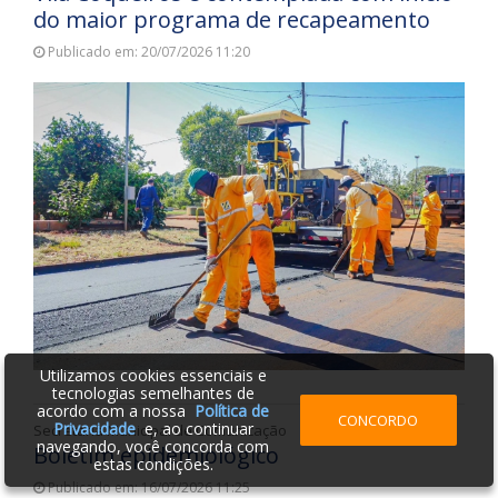
do maior programa de recapeamento
Publicado em: 20/07/2026 11:20
Utilizamos cookies essenciais e
tecnologias semelhantes de
acordo com a nossa
Política de
CONCORDO
Privacidade
e, ao continuar
Secretaria Municipal de Comunicação
navegando, você concorda com
Boletim epidemiológico
estas condições.
Publicado em: 16/07/2026 11:25