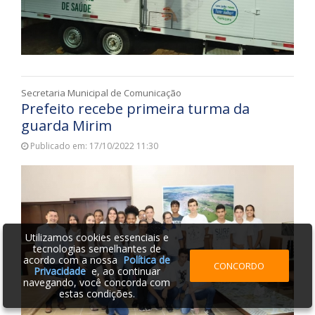
Secretaria Municipal de Comunicação
Prefeito recebe primeira turma da
guarda Mirim
Publicado em: 17/10/2022 11:30
Utilizamos cookies essenciais e
tecnologias semelhantes de
acordo com a nossa
Política de
CONCORDO
Privacidade
e, ao continuar
navegando, você concorda com
estas condições.